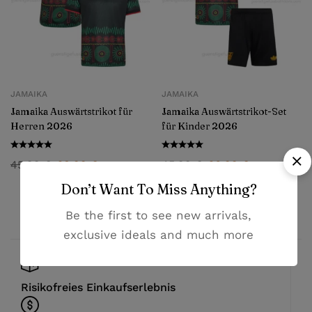
JAMAIKA
JAMAIKA
Jamaika Auswärtstrikot für
Jamaika Auswärtstrikot-Set
Herren 2026
für Kinder 2026
45,99
€
28,99
€
45,99
€
26,99
€
Don’t Want To Miss Anything?
Be the first to see new arrivals,
exclusive ideals and much more
Risikofreies Einkaufserlebnis