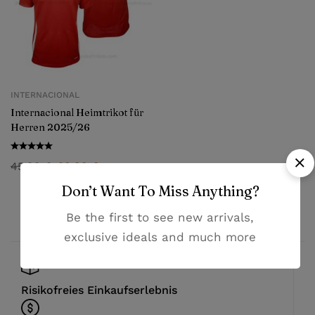
INTERNACIONAL
Internacional Heimtrikot für
Herren 2025/26
45,99
€
28,99
€
Don’t Want To Miss Anything?
Be the first to see new arrivals,
exclusive ideals and much more
Risikofreies Einkaufserlebnis