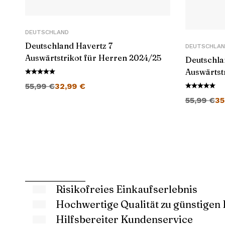
DEUTSCHLAND
Deutschland Havertz 7
DEUTSCHLAN
Auswärtstrikot für Herren 2024/25
Deutschla
Auswärtstr
Ursprünglicher Preis war: 55,99 €
Aktueller Preis ist: 32,99 €.
2024/25
55,99
€
32,99
€
Ursprünglich
55,99
€
35
Risikofreies Einkaufserlebnis
Hochwertige Qualität zu günstigen 
Hilfsbereiter Kundenservice