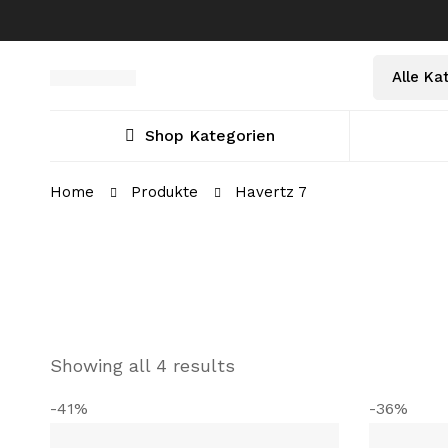
Select
Suche
a
nach:
Category
Shop Kategorien
Home
Produkte
Havertz 7
Showing all 4 results
-41%
-36%