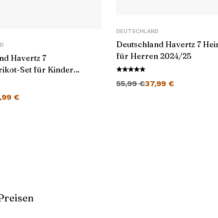
DEUTSCHLAND
Deutschland Havertz 7 Hei
D
für Herren 2024/25
nd Havertz 7
ikot-Set für Kinder
Ursprünglicher Preis war: 55,99 €
Aktueller Preis ist: 37,99 €.
55,99
€
37,99
€
er Preis war: 55,99 €
Aktueller Preis ist: 35,99 €.
,99
€
Preisen