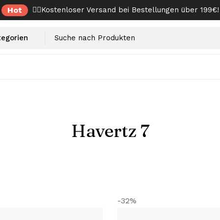
Hot
✌🏼Kostenloser Versand bei Bestellungen über 199€!
Havertz 7
-32%