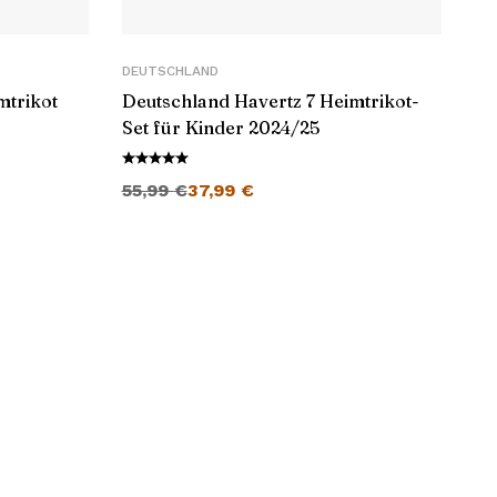
DEUTSCHLAND
mtrikot
Deutschland Havertz 7 Heimtrikot-
Set für Kinder 2024/25
Ursprünglicher Preis war: 55,99 €
Aktueller Preis ist: 37,99 €.
55,99
€
37,99
€