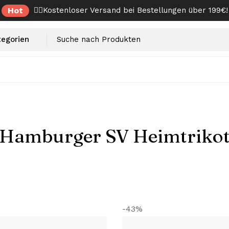
Hot
✌🏼Kostenloser Versand bei Bestellungen über 199€!
Hamburger SV Heimtriko
-43%