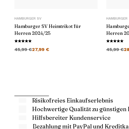
HAMBURGER SV
HAMBURGER 
Hamburger SV Heimtrikot für
Hamburger
Herren 2024/25
Herren 2
Ursprünglicher Preis war: 45,99 €
Aktueller Preis ist: 27,99 €.
Ursprüngli
45,99
€
27,99
€
45,99
€
2
Risikofreies Einkaufserlebnis
Hochwertige Qualität zu günstigen 
Hilfsbereiter Kundenservice
Bezahlung mit PayPal und Kreditka