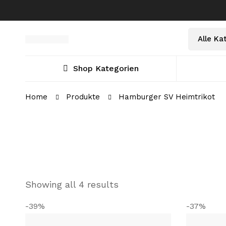
Select
Suche
a
nach:
Category
Shop Kategorien
Home
Produkte
Hamburger SV Heimtrikot
Showing all 4 results
-39%
-37%