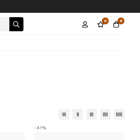
0
0
t
-41%