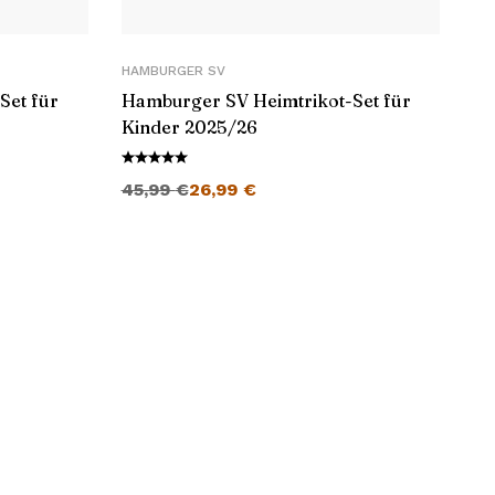
HAMBURGER SV
Set für
Hamburger SV Heimtrikot-Set für
Kinder 2025/26
Ursprünglicher Preis war: 45,99 €
Aktueller Preis ist: 26,99 €.
45,99
€
26,99
€