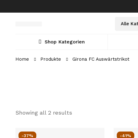
Select
Suche
a
nach:
Category
Shop Kategorien
Home
Produkte
Girona FC Auswärtstrikot
Showing all 2 results
-37%
-41%