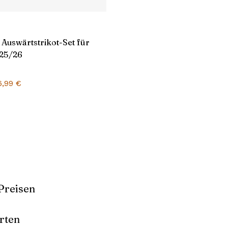
 Auswärtstrikot-Set für
25/26
rsprünglicher
Aktueller
6,99
€
reis
Preis
ar:
ist:
5,99 €
26,99 €.
Preisen
rten