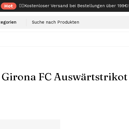
Hot
✌🏼Kostenloser Versand bei Bestellungen über 199€!
Girona FC Auswärtstrikot