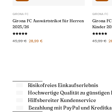
GIRONA FC
GIRONA FC
Girona FC Auswärtstrikot für Herren
Girona FC
2025/26
Kinder 20
Ursprünglicher
Aktueller
U
45,99
€
28,99
€
45,99
€
2
Preis
Preis
P
war:
ist:
w
45,99 €
28,99 €.
4
Risikofreies Einkaufserlebnis
Hochwertige Qualität zu günstigen 
Hilfsbereiter Kundenservice
Bezahlung mit PayPal und Kreditka