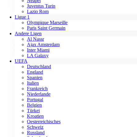
Neapel
Juventus Turin
Lazio Rom
Ligue 1
Olympique Marseille
Paris Saint Germain
Andere Ligen
Al Nassr
Ajax Amsterdam
Inter Miami
LA Galaxy
UEFA
Deutschland
England
Spanien
Italien
Frankreich
Niederlande
Portugal
Belgien
Türkei
Kroatien
Oesterreichisches
Schweiz
Russland