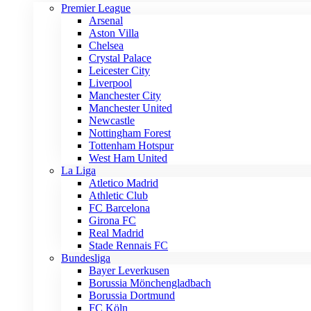
Premier League
Arsenal
Aston Villa
Chelsea
Crystal Palace
Leicester City
Liverpool
Manchester City
Manchester United
Newcastle
Nottingham Forest
Tottenham Hotspur
West Ham United
La Liga
Atletico Madrid
Athletic Club
FC Barcelona
Girona FC
Real Madrid
Stade Rennais FC
Bundesliga
Bayer Leverkusen
Borussia Mönchengladbach
Borussia Dortmund
FC Köln