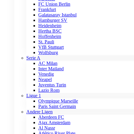
FC Union Berlin
Frankfurt
Galatasaray Istanbul
Hamburger SV
Heidenheim
Hertha BSC
Hoffenheim
St. Pauli
VfB Stuttgart
Wolfsburg
Serie A
AC Milan
Inter Mailand
Venedig
Neapel
Juventus Turin
Lazio Rom
Ligue 1
Olympique Marseille
Paris Saint Germain
Andere Ligen
Aberdeen FC
Ajax Amsterdam
Al Nassr
Atlético River Plate