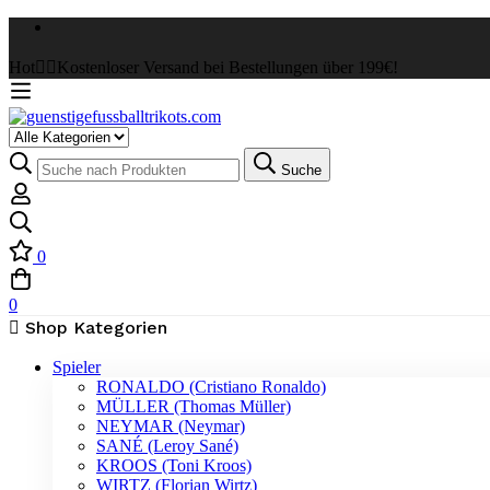
Hot
✌🏼Kostenloser Versand bei Bestellungen über 199€!
Suche
0
0
Shop Kategorien
Spieler
RONALDO (Cristiano Ronaldo)
MÜLLER (Thomas Müller)
NEYMAR (Neymar)
SANÉ (Leroy Sané)
KROOS (Toni Kroos)
WIRTZ (Florian Wirtz)