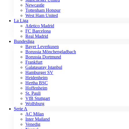
Newcastle
Tottenham Hotspur
West Ham United
La Liga
Atletico Madrid
FC Barcelona
Real Madrid
Bundesliga
Bayer Leverkusen
Borussia Mönchengladbach
Borussia Dortmund
Frankfurt
Galatasaray Istanbul
Hamburger SV
Heidenheim
Hertha BSC
Hoffenheim
St. Pauli
VfB Stuttgart
Wolfsburg
Serie A
AC Milan
Inter Mailand
Venedig