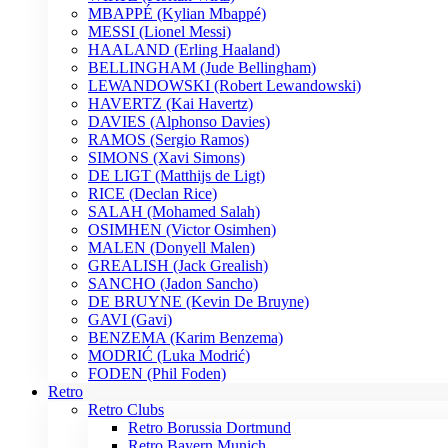
MBAPPÉ (Kylian Mbappé)
MESSI (Lionel Messi)
HAALAND (Erling Haaland)
BELLINGHAM (Jude Bellingham)
LEWANDOWSKI (Robert Lewandowski)
HAVERTZ (Kai Havertz)
DAVIES (Alphonso Davies)
RAMOS (Sergio Ramos)
SIMONS (Xavi Simons)
DE LIGT (Matthijs de Ligt)
RICE (Declan Rice)
SALAH (Mohamed Salah)
OSIMHEN (Victor Osimhen)
MALEN (Donyell Malen)
GREALISH (Jack Grealish)
SANCHO (Jadon Sancho)
DE BRUYNE (Kevin De Bruyne)
GAVI (Gavi)
BENZEMA (Karim Benzema)
MODRIĆ (Luka Modrić)
FODEN (Phil Foden)
Retro
Retro Clubs
Retro Borussia Dortmund
Retro Bayern Munich