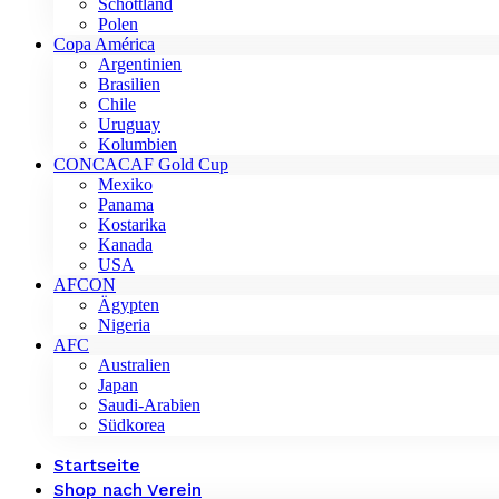
Schottland
Polen
Copa América
Argentinien
Brasilien
Chile
Uruguay
Kolumbien
CONCACAF Gold Cup
Mexiko
Panama
Kostarika
Kanada
USA
AFCON
Ägypten
Nigeria
AFC
Australien
Japan
Saudi-Arabien
Südkorea
Startseite
Shop nach Verein