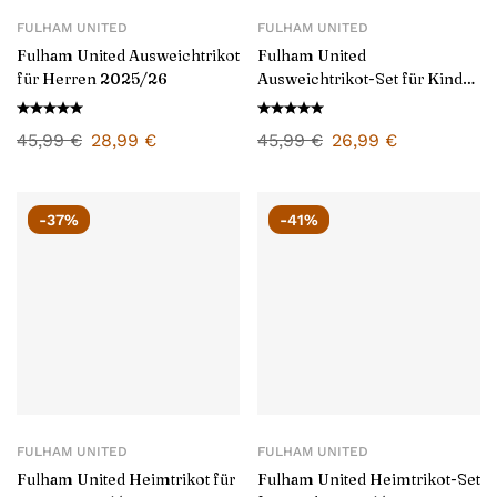
FULHAM UNITED
FULHAM UNITED
Fulham United Ausweichtrikot
Fulham United
für Herren 2025/26
Ausweichtrikot-Set für Kinder
2025/26
45,99
€
28,99
€
45,99
€
26,99
€
-37%
-41%
FULHAM UNITED
FULHAM UNITED
Fulham United Heimtrikot für
Fulham United Heimtrikot-Set