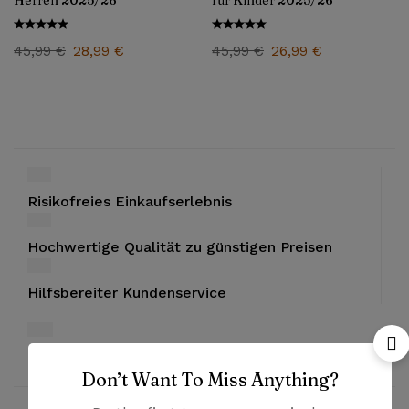
Herren 2025/26
für Kinder 2025/26
45,99
€
28,99
€
45,99
€
26,99
€
Risikofreies Einkaufserlebnis
Hochwertige Qualität zu günstigen Preisen
Hilfsbereiter Kundenservice
Bezahlung mit PayPal und Kreditkarten
Don’t Want To Miss Anything?