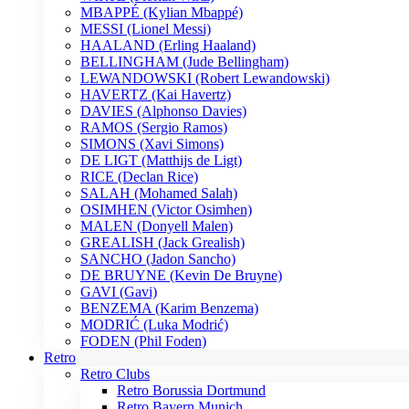
MBAPPÉ (Kylian Mbappé)
MESSI (Lionel Messi)
HAALAND (Erling Haaland)
BELLINGHAM (Jude Bellingham)
LEWANDOWSKI (Robert Lewandowski)
HAVERTZ (Kai Havertz)
DAVIES (Alphonso Davies)
RAMOS (Sergio Ramos)
SIMONS (Xavi Simons)
DE LIGT (Matthijs de Ligt)
RICE (Declan Rice)
SALAH (Mohamed Salah)
OSIMHEN (Victor Osimhen)
MALEN (Donyell Malen)
GREALISH (Jack Grealish)
SANCHO (Jadon Sancho)
DE BRUYNE (Kevin De Bruyne)
GAVI (Gavi)
BENZEMA (Karim Benzema)
MODRIĆ (Luka Modrić)
FODEN (Phil Foden)
Retro
Retro Clubs
Retro Borussia Dortmund
Retro Bayern Munich