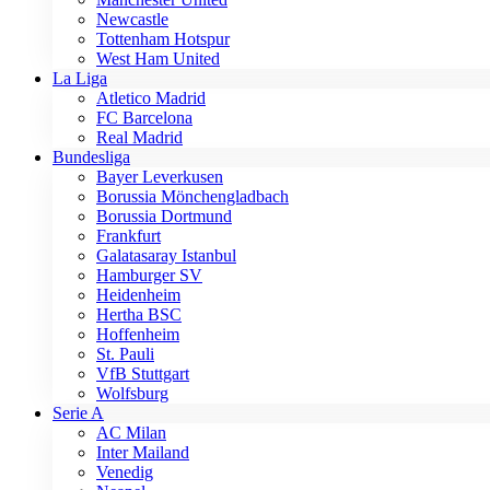
Newcastle
Tottenham Hotspur
West Ham United
La Liga
Atletico Madrid
FC Barcelona
Real Madrid
Bundesliga
Bayer Leverkusen
Borussia Mönchengladbach
Borussia Dortmund
Frankfurt
Galatasaray Istanbul
Hamburger SV
Heidenheim
Hertha BSC
Hoffenheim
St. Pauli
VfB Stuttgart
Wolfsburg
Serie A
AC Milan
Inter Mailand
Venedig