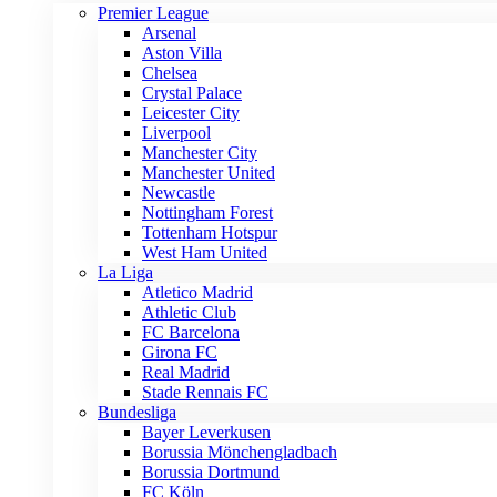
Premier League
Arsenal
Aston Villa
Chelsea
Crystal Palace
Leicester City
Liverpool
Manchester City
Manchester United
Newcastle
Nottingham Forest
Tottenham Hotspur
West Ham United
La Liga
Atletico Madrid
Athletic Club
FC Barcelona
Girona FC
Real Madrid
Stade Rennais FC
Bundesliga
Bayer Leverkusen
Borussia Mönchengladbach
Borussia Dortmund
FC Köln