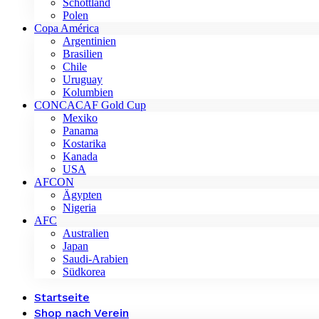
Schottland
Polen
Copa América
Argentinien
Brasilien
Chile
Uruguay
Kolumbien
CONCACAF Gold Cup
Mexiko
Panama
Kostarika
Kanada
USA
AFCON
Ägypten
Nigeria
AFC
Australien
Japan
Saudi-Arabien
Südkorea
Startseite
Shop nach Verein