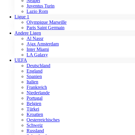
Neapel
Juventus Turin
Lazio Rom
Ligue 1
Olympique Marseille
Paris Saint Germain
Andere Ligen
Al Nassr
Ajax Amsterdam
Inter Miami
LA Galaxy
UEFA
Deutschland
England
Spanien
Italien
Frankreich
Niederlande
Portugal
Belgien
Türkei
Kroatien
Oesterreichisches
Schweiz
Russland