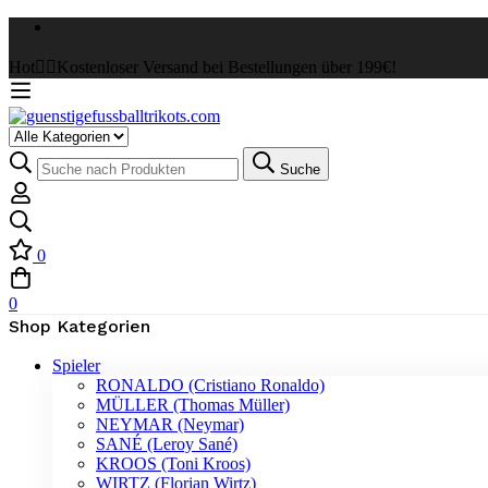
Hot
✌🏼Kostenloser Versand bei Bestellungen über 199€!
Select
a
Suche
Suche
Category
nach:
0
0
Shop Kategorien
Spieler
RONALDO (Cristiano Ronaldo)
MÜLLER (Thomas Müller)
NEYMAR (Neymar)
SANÉ (Leroy Sané)
KROOS (Toni Kroos)
WIRTZ (Florian Wirtz)