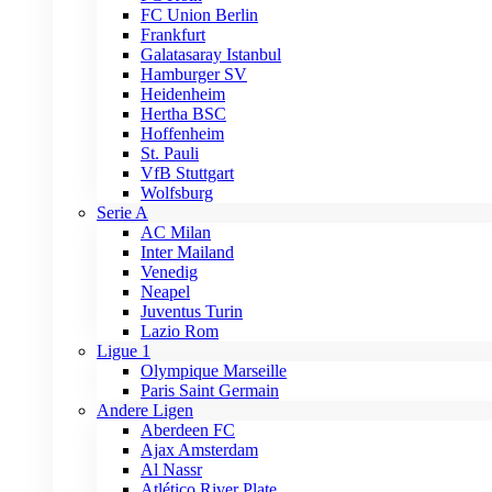
FC Union Berlin
Frankfurt
Galatasaray Istanbul
Hamburger SV
Heidenheim
Hertha BSC
Hoffenheim
St. Pauli
VfB Stuttgart
Wolfsburg
Serie A
AC Milan
Inter Mailand
Venedig
Neapel
Juventus Turin
Lazio Rom
Ligue 1
Olympique Marseille
Paris Saint Germain
Andere Ligen
Aberdeen FC
Ajax Amsterdam
Al Nassr
Atlético River Plate