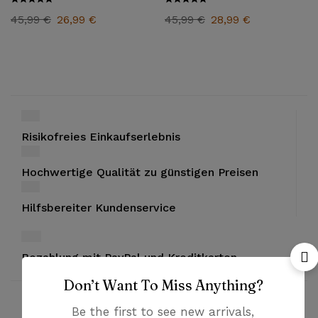
45,99
€
26,99
€
45,99
€
28,99
€
Risikofreies Einkaufserlebnis
Hochwertige Qualität zu günstigen Preisen
Hilfsbereiter Kundenservice
Bezahlung mit PayPal und Kreditkarten
Don’t Want To Miss Anything?
Be the first to see new arrivals,