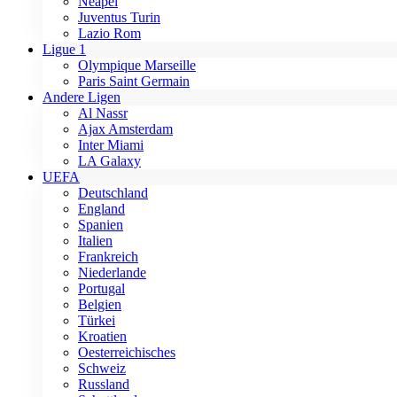
Neapel
Juventus Turin
Lazio Rom
Ligue 1
Olympique Marseille
Paris Saint Germain
Andere Ligen
Al Nassr
Ajax Amsterdam
Inter Miami
LA Galaxy
UEFA
Deutschland
England
Spanien
Italien
Frankreich
Niederlande
Portugal
Belgien
Türkei
Kroatien
Oesterreichisches
Schweiz
Russland