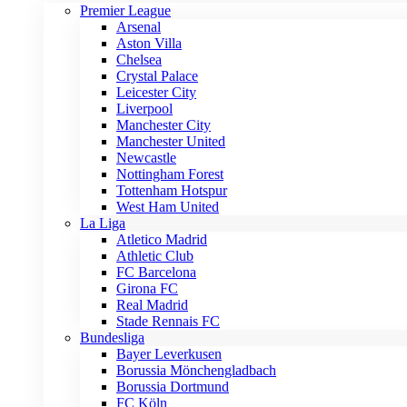
Premier League
Arsenal
Aston Villa
Chelsea
Crystal Palace
Leicester City
Liverpool
Manchester City
Manchester United
Newcastle
Nottingham Forest
Tottenham Hotspur
West Ham United
La Liga
Atletico Madrid
Athletic Club
FC Barcelona
Girona FC
Real Madrid
Stade Rennais FC
Bundesliga
Bayer Leverkusen
Borussia Mönchengladbach
Borussia Dortmund
FC Köln