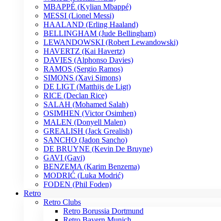
MBAPPÉ (Kylian Mbappé)
MESSI (Lionel Messi)
HAALAND (Erling Haaland)
BELLINGHAM (Jude Bellingham)
LEWANDOWSKI (Robert Lewandowski)
HAVERTZ (Kai Havertz)
DAVIES (Alphonso Davies)
RAMOS (Sergio Ramos)
SIMONS (Xavi Simons)
DE LIGT (Matthijs de Ligt)
RICE (Declan Rice)
SALAH (Mohamed Salah)
OSIMHEN (Victor Osimhen)
MALEN (Donyell Malen)
GREALISH (Jack Grealish)
SANCHO (Jadon Sancho)
DE BRUYNE (Kevin De Bruyne)
GAVI (Gavi)
BENZEMA (Karim Benzema)
MODRIĆ (Luka Modrić)
FODEN (Phil Foden)
Retro
Retro Clubs
Retro Borussia Dortmund
Retro Bayern Munich