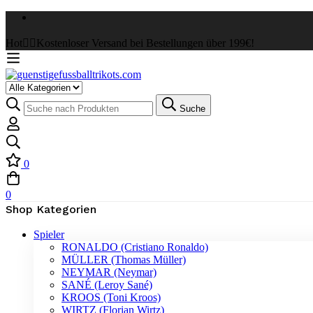
Hot
✌🏼Kostenloser Versand bei Bestellungen über 199€!
Select
a
Suche
Suche
Category
nach:
0
0
Shop Kategorien
Spieler
RONALDO (Cristiano Ronaldo)
MÜLLER (Thomas Müller)
NEYMAR (Neymar)
SANÉ (Leroy Sané)
KROOS (Toni Kroos)
WIRTZ (Florian Wirtz)