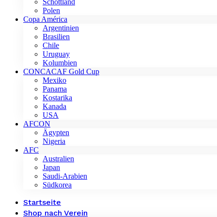
Schottland
Polen
Copa América
Argentinien
Brasilien
Chile
Uruguay
Kolumbien
CONCACAF Gold Cup
Mexiko
Panama
Kostarika
Kanada
USA
AFCON
Ägypten
Nigeria
AFC
Australien
Japan
Saudi-Arabien
Südkorea
Startseite
Shop nach Verein