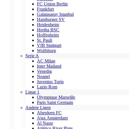
FC Union Berlin
Frankfurt
Galatasaray Istanbul
Hamburger SV
Heidenheim
Hertha BSC
Hoffenheim
St. Pauli
VfB Stuttgart
Wolfsburg
Serie A
AC Milan
Inter Mailand
Venedig
Neapel
Juventus Turin
Lazio Rom
Ligue 1
Olympique Marseille
Paris Saint Germain
Andere Ligen
Aberdeen FC
Ajax Amsterdam
Al Nassr
Atlético River Plate