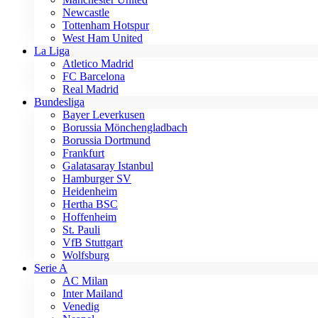
Newcastle
Tottenham Hotspur
West Ham United
La Liga
Atletico Madrid
FC Barcelona
Real Madrid
Bundesliga
Bayer Leverkusen
Borussia Mönchengladbach
Borussia Dortmund
Frankfurt
Galatasaray Istanbul
Hamburger SV
Heidenheim
Hertha BSC
Hoffenheim
St. Pauli
VfB Stuttgart
Wolfsburg
Serie A
AC Milan
Inter Mailand
Venedig