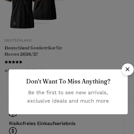
DEUTSCHLAND
Deutschland Sondertrikot für
Herren 2026/27
45,99
€
28,99
€
Don’t Want To Miss Anything?
Be the first to see new arrivals,
exclusive ideals and much more
Risikofreies Einkaufserlebnis