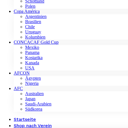
Schottland
Polen
Copa América
Argentinien
Brasilien
Chile
Uruguay
Kolumbien
CONCACAF Gold Cup
Mexiko
Panama
Kostarika
Kanada
USA
AFCON
Ägypten
Nigeria
AFC
Australien
Japan
Saudi-Arabien
Südkorea
Startseite
Shop nach Verein