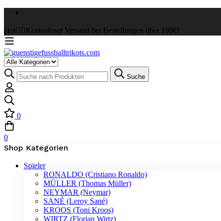
Hot
✌🏼Kostenloser Versand bei Bestellungen über 199€!
Select
a
Suche
Suche
Category
nach:
0
0
Shop Kategorien
Spieler
RONALDO (Cristiano Ronaldo)
MÜLLER (Thomas Müller)
NEYMAR (Neymar)
SANÉ (Leroy Sané)
KROOS (Toni Kroos)
WIRTZ (Florian Wirtz)