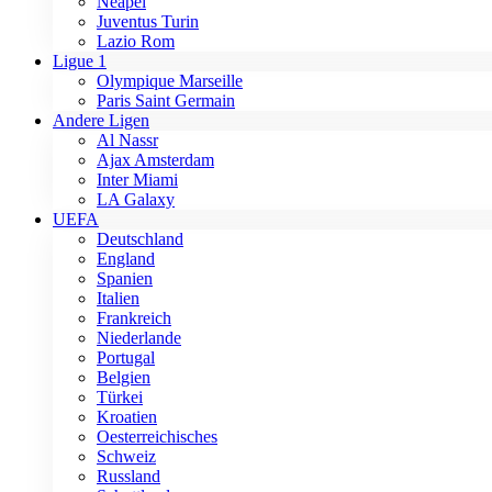
Neapel
Juventus Turin
Lazio Rom
Ligue 1
Olympique Marseille
Paris Saint Germain
Andere Ligen
Al Nassr
Ajax Amsterdam
Inter Miami
LA Galaxy
UEFA
Deutschland
England
Spanien
Italien
Frankreich
Niederlande
Portugal
Belgien
Türkei
Kroatien
Oesterreichisches
Schweiz
Russland