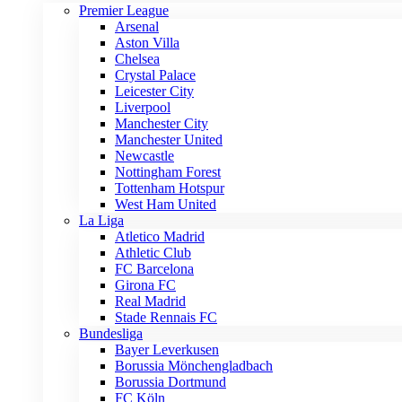
Premier League
Arsenal
Aston Villa
Chelsea
Crystal Palace
Leicester City
Liverpool
Manchester City
Manchester United
Newcastle
Nottingham Forest
Tottenham Hotspur
West Ham United
La Liga
Atletico Madrid
Athletic Club
FC Barcelona
Girona FC
Real Madrid
Stade Rennais FC
Bundesliga
Bayer Leverkusen
Borussia Mönchengladbach
Borussia Dortmund
FC Köln