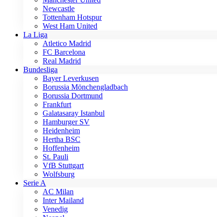
Newcastle
Tottenham Hotspur
West Ham United
La Liga
Atletico Madrid
FC Barcelona
Real Madrid
Bundesliga
Bayer Leverkusen
Borussia Mönchengladbach
Borussia Dortmund
Frankfurt
Galatasaray Istanbul
Hamburger SV
Heidenheim
Hertha BSC
Hoffenheim
St. Pauli
VfB Stuttgart
Wolfsburg
Serie A
AC Milan
Inter Mailand
Venedig