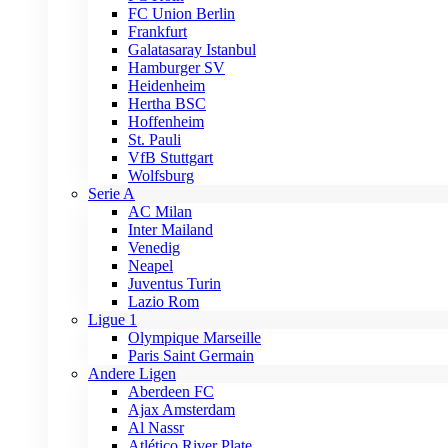
FC Union Berlin
Frankfurt
Galatasaray Istanbul
Hamburger SV
Heidenheim
Hertha BSC
Hoffenheim
St. Pauli
VfB Stuttgart
Wolfsburg
Serie A
AC Milan
Inter Mailand
Venedig
Neapel
Juventus Turin
Lazio Rom
Ligue 1
Olympique Marseille
Paris Saint Germain
Andere Ligen
Aberdeen FC
Ajax Amsterdam
Al Nassr
Atlético River Plate