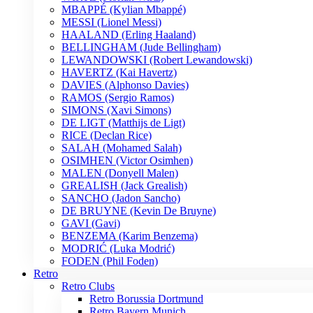
MBAPPÉ (Kylian Mbappé)
MESSI (Lionel Messi)
HAALAND (Erling Haaland)
BELLINGHAM (Jude Bellingham)
LEWANDOWSKI (Robert Lewandowski)
HAVERTZ (Kai Havertz)
DAVIES (Alphonso Davies)
RAMOS (Sergio Ramos)
SIMONS (Xavi Simons)
DE LIGT (Matthijs de Ligt)
RICE (Declan Rice)
SALAH (Mohamed Salah)
OSIMHEN (Victor Osimhen)
MALEN (Donyell Malen)
GREALISH (Jack Grealish)
SANCHO (Jadon Sancho)
DE BRUYNE (Kevin De Bruyne)
GAVI (Gavi)
BENZEMA (Karim Benzema)
MODRIĆ (Luka Modrić)
FODEN (Phil Foden)
Retro
Retro Clubs
Retro Borussia Dortmund
Retro Bayern Munich