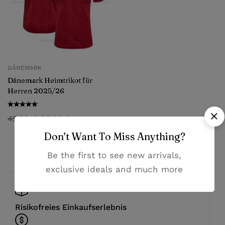
DÄNEMARK
Dänemark Heimtrikot für
Herren 2025/26
45,99
€
28,99
€
Don’t Want To Miss Anything?
Be the first to see new arrivals,
exclusive ideals and much more
Risikofreies Einkaufserlebnis