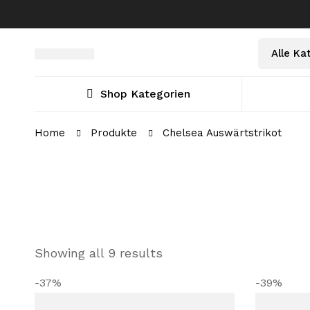
Select
Suche
a
nach:
Category
Shop Kategorien
Home
Produkte
Chelsea Auswärtstrikot
Showing all 9 results
-37%
-39%