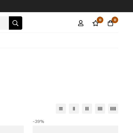
0
0
-39%