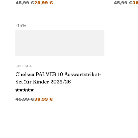
45,99
€
28,99
€
45,99
€
3
-15%
CHELSEA
Chelsea PALMER 10 Auswärtstrikot-
Set für Kinder 2025/26
Ursprünglicher Preis war: 45,99 €
Aktueller Preis ist: 38,99 €.
45,99
€
38,99
€