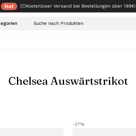
Hot
✌🏼Kostenloser Versand bei Bestellungen über 199€!
Chelsea Auswärtstrikot
-37%