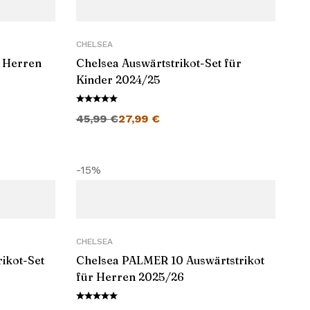
CHELSEA
r Herren
Chelsea Auswärtstrikot-Set für
Kinder 2024/25
Ursprünglicher Preis war: 45,99 €
Aktueller Preis ist: 27,99 €.
45,99
€
27,99
€
-15%
CHELSEA
ikot-Set
Chelsea PALMER 10 Auswärtstrikot
für Herren 2025/26
Ursprünglicher Preis war: 45,99 €
Aktueller Preis ist: 38,99 €.