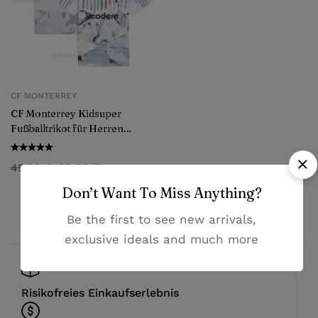
CF MONTERREY
CF Monterrey Kidsuper
Fußballtrikot für Herren
2025/26
45,99
€
28,99
€
Don’t Want To Miss Anything?
Be the first to see new arrivals,
exclusive ideals and much more
Risikofreies Einkaufserlebnis