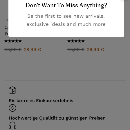
Don’t Want To Miss Anything?
Be the first to see new arrivals,
CARDIFF CITY
CARDIFF CITY
exclusive ideals and much more
Cardiff City Heim
Cardiff City Heim
Fußballtrikot für Herren
Fußballtrikot Set für Kinder
2025/26 – Fan Version
2025/26 – Fan Version
45,99
€
28,99
€
45,99
€
26,99
€
Risikofreies Einkaufserlebnis
Hochwertige Qualität zu günstigen Preisen