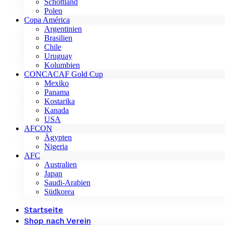
Schottland
Polen
Copa América
Argentinien
Brasilien
Chile
Uruguay
Kolumbien
CONCACAF Gold Cup
Mexiko
Panama
Kostarika
Kanada
USA
AFCON
Ägypten
Nigeria
AFC
Australien
Japan
Saudi-Arabien
Südkorea
Startseite
Shop nach Verein