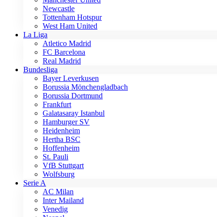
Newcastle
Tottenham Hotspur
West Ham United
La Liga
Atletico Madrid
FC Barcelona
Real Madrid
Bundesliga
Bayer Leverkusen
Borussia Mönchengladbach
Borussia Dortmund
Frankfurt
Galatasaray Istanbul
Hamburger SV
Heidenheim
Hertha BSC
Hoffenheim
St. Pauli
VfB Stuttgart
Wolfsburg
Serie A
AC Milan
Inter Mailand
Venedig