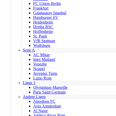
FC Union Berlin
Frankfurt
Galatasaray Istanbul
Hamburger SV
Heidenheim
Hertha BSC
Hoffenheim
St. Pauli
VfB Stuttgart
Wolfsburg
Serie A
AC Milan
Inter Mailand
Venedig
Neapel
Juventus Turin
Lazio Rom
Ligue 1
Olympique Marseille
Paris Saint Germain
Andere Ligen
Aberdeen FC
Ajax Amsterdam
Al Nassr
Atlético River Plate