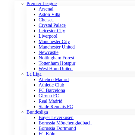
Premier League
Arsenal
Aston Villa
Chelsea
Crystal Palace
Leicester City
Liverpool
Manchester City
Manchester United
Newcastle
Nottingham Forest
Tottenham Hotspur
West Ham United
La Liga
Atletico Madrid
Athletic Club
FC Barcelona
Girona FC
Real Madrid
Stade Rennais FC
Bundesliga
Bayer Leverkusen
Borussia Mönchengladbach
Borussia Dortmund
FC Köln