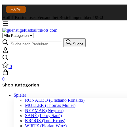
-37%
-41%
-37%
-37%
Hot
✌🏼Kostenloser Versand bei Bestellungen über 199€!
Suche
0
0
Shop Kategorien
Spieler
RONALDO (Cristiano Ronaldo)
MÜLLER (Thomas Müller)
NEYMAR (Neymar)
SANÉ (Leroy Sané)
KROOS (Toni Kroos)
WIRTZ (Florian Wirtz)