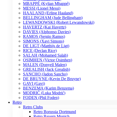
MBAPPÉ (Kylian Mbappé)
MESSI (Lionel Messi)
HAALAND (Erling Haaland)
BELLINGHAM (Jude Bellingham)
LEWANDOWSKI (Robert Lewandowski)
HAVERTZ (Kai Havertz)
DAVIES (Alphonso Davies)
RAMOS (Sergio Ramos)
SIMONS (Xavi Simons)
DE LIGT (Matthijs de Ligt)
RICE (Declan Rice)
SALAH (Mohamed Salah)
OSIMHEN (Victor Osimhen)
MALEN (Donyell Malen)
GREALISH (Jack Grealish)
SANCHO (Jadon Sancho)
DE BRUYNE (Kevin De Bruyne)
GAVI (Gavi)
BENZEMA (Karim Benzema)
MODRIĆ (Luka Modrić)
FODEN (Phil Foden)
Retro
Retro Clubs
Retro Borussia Dortmund
Retro Bayern Munich