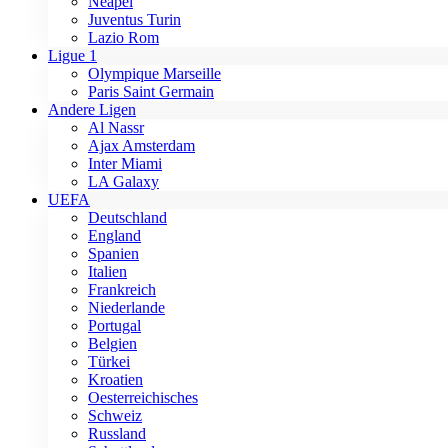
Neapel
Juventus Turin
Lazio Rom
Ligue 1
Olympique Marseille
Paris Saint Germain
Andere Ligen
Al Nassr
Ajax Amsterdam
Inter Miami
LA Galaxy
UEFA
Deutschland
England
Spanien
Italien
Frankreich
Niederlande
Portugal
Belgien
Türkei
Kroatien
Oesterreichisches
Schweiz
Russland