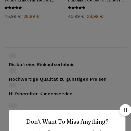
Fußballtrikot für Herren
Fußballtrikot Set für Kinder
2025/26
2025/26
45,99
€
28,99
€
45,99
€
28,99
€
Risikofreies Einkaufserlebnis
Hochwertige Qualität zu günstigen Preisen
Hilfsbereiter Kundenservice
Bezahlung mit PayPal und Kreditkarten
Don’t Want To Miss Anything?