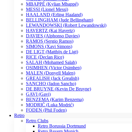
MBAPPÉ (Kylian Mbappé)
MESSI (Lionel Messi)
HAALAND (Erling Haaland)
BELLINGHAM (Jude Bellingham)
LEWANDOWSKI (Robert Lewandowski)
HAVERTZ (Kai Havertz)
DAVIES (Alphonso Davies)
RAMOS (Sergio Ramos)
SIMONS (Xavi Simons)
DE LIGT (Matthijs de Ligt)
RICE (Declan Rice)
SALAH (Mohamed Salah)
OSIMHEN (Victor Osimhen)
MALEN (Donyell Malen)
GREALISH (Jack Grealish)
SANCHO (Jadon Sancho)
DE BRUYNE (Kevin De Bruyne)
GAVI (Gavi)
BENZEMA (Karim Benzema)
MODRIĆ (Luka Modrić)
FODEN (Phil Foden)
Retro
Retro Clubs
Retro Borussia Dortmund
Retro Bayern Munich