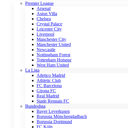
Premier League
Arsenal
Aston Villa
Chelsea
Crystal Palace
Leicester City
Liverpool
Manchester City
Manchester United
Newcastle
Nottingham Forest
Tottenham Hotspur
West Ham United
La Liga
Atletico Madrid
Athletic Club
FC Barcelona
Girona FC
Real Madrid
Stade Rennais FC
Bundesliga
Bayer Leverkusen
Borussia Mönchengladbach
Borussia Dortmund
FC Köln