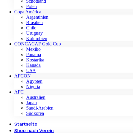
Schottland
Polen
Copa América
Argentinien
Brasilien
Chile
Uruguay
Kolumbien
CONCACAF Gold Cup
Mexiko
Panama
Kostarika
Kanada
USA
AFCON
Ägypten
Nigeria
AFC
Australien
Japan
Saudi-Arabien
Südkorea
Startseite
Shop nach Verein