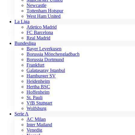
Newcastle
Tottenham Hotspur
West Ham United
La Liga
Atletico Madrid
FC Barcelona
Real Madrid
Bundesliga
Bayer Leverkusen
Borussia Mönchengladbach
Borussia Dortmund
Frankfurt
Galatasaray Istanbul
Hamburger SV
Heidenheim
Hertha BSC
Hoffenheim
St. Pauli
VfB Stuttgart
Wolfsburg
Serie A
AC Milan
Inter Mailand
Venedig