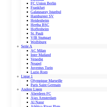
FC Union Berlin
Frankfurt
Galatasaray Istanbul
Hamburger SV
Heidenheim
Hertha BSC
Hoffenheim
St. Pauli
VfB Stuttgart
Wolfsburg
Serie A
AC Milan
Inter Mailand
Venedig
Neapel
Juventus Turin
Lazio Rom
Ligue 1
Olympique Marseille
Paris Saint Germain
Andere Ligen
Aberdeen FC
Ajax Amsterdam
Al Nassr
Atlético River Plate