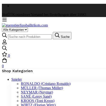
Hot
✌🏼Kostenloser Versand bei Bestellungen über 199€!
Suche
0
0
Shop Kategorien
Spieler
RONALDO (Cristiano Ronaldo)
MÜLLER (Thomas Müller)
NEYMAR (Neymar)
SANÉ (Leroy Sané)
KROOS (Toni Kroos)
WIRTZ (Florian Wirtz)