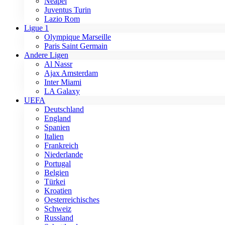
Neapel
Juventus Turin
Lazio Rom
Ligue 1
Olympique Marseille
Paris Saint Germain
Andere Ligen
Al Nassr
Ajax Amsterdam
Inter Miami
LA Galaxy
UEFA
Deutschland
England
Spanien
Italien
Frankreich
Niederlande
Portugal
Belgien
Türkei
Kroatien
Oesterreichisches
Schweiz
Russland