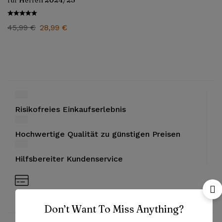
für Herren 2024/25
45,99
€
28,99
€
Risikofreies Einkaufserlebnis
Hochwertige Qualität zu günstigen Preisen
Hilfsbereiter Kundenservice
Bezahlung mit PayPal und Kreditkarten
Don’t Want To Miss Anything?