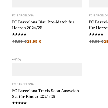
FC BARCELONA
FC BARCELO
FC Barcelona Blau Pre-Match für
FC Barcel
Herren 2024/25
für Herre
Ursprünglicher Preis war: 45,99 €
Aktueller Preis ist: 28,99 €.
Ursprüngli
45,99
€
28,99
€
45,99
€
2
-41%
FC BARCELONA
FC Barcelona Travis Scott Ausweich-
Set für Kinder 2024/25
Ursprünglicher Preis war: 45,99 €
Aktueller Preis ist: 26,99 €.