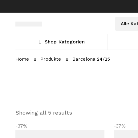
Select
Suche
a
nach:
Category
Shop Kategorien
Home
Produkte
Barcelona 24/25
Showing all 5 results
-37%
-37%