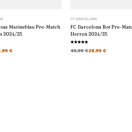
NA
FC BARCELONA
ona Marineblau Pre-Match
FC Barcelona Rot Pre-Mat
n 2024/25
Herren 2024/25
cher Preis war: 45,99 €
Aktueller Preis ist: 28,99 €.
Ursprünglicher Preis war: 45,99 €
Aktueller Preis ist: 28,99 €.
8,99
€
45,99
€
28,99
€