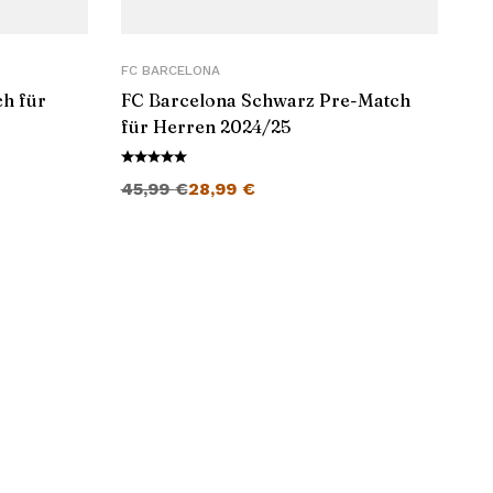
FC BARCELONA
ch für
FC Barcelona Schwarz Pre-Match
für Herren 2024/25
Ursprünglicher Preis war: 45,99 €
Aktueller Preis ist: 28,99 €.
45,99
€
28,99
€