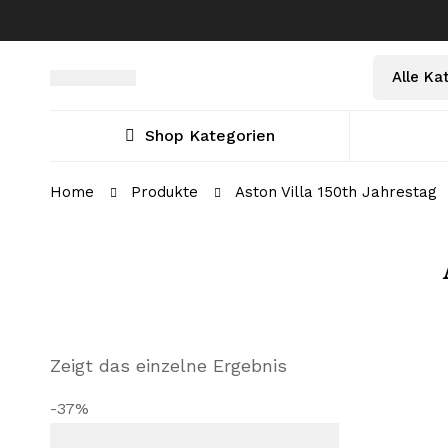
Select
Suche
a
nach:
Category
Shop Kategorien
Home
Produkte
Aston Villa 150th Jahrestag
Zeigt das einzelne Ergebnis
-37%