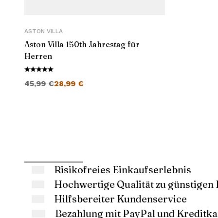
ASTON VILLA
Aston Villa 150th Jahrestag für
Herren
Ursprünglicher Preis war: 45,99 €
Aktueller Preis ist: 28,99 €.
45,99
€
28,99
€
Risikofreies Einkaufserlebnis
Hochwertige Qualität zu günstigen 
Hilfsbereiter Kundenservice
Bezahlung mit PayPal und Kreditka