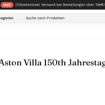
Hot
✌🏼Kostenloser Versand bei Bestellungen über 199€!
Aston Villa 150th Jahresta