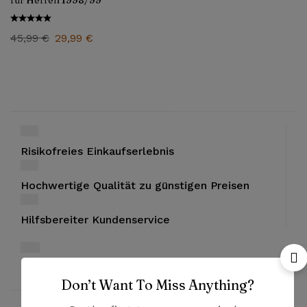
für Herren 1998/99
45,99
€
29,99
€
Risikofreies Einkaufserlebnis
Hochwertige Qualität zu günstigen Preisen
Hilfsbereiter Kundenservice
Bezahlung mit PayPal und Kreditkarten
Don’t Want To Miss Anything?