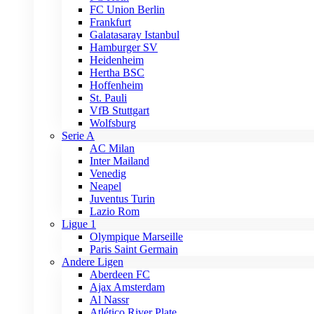
FC Union Berlin
Frankfurt
Galatasaray Istanbul
Hamburger SV
Heidenheim
Hertha BSC
Hoffenheim
St. Pauli
VfB Stuttgart
Wolfsburg
Serie A
AC Milan
Inter Mailand
Venedig
Neapel
Juventus Turin
Lazio Rom
Ligue 1
Olympique Marseille
Paris Saint Germain
Andere Ligen
Aberdeen FC
Ajax Amsterdam
Al Nassr
Atlético River Plate