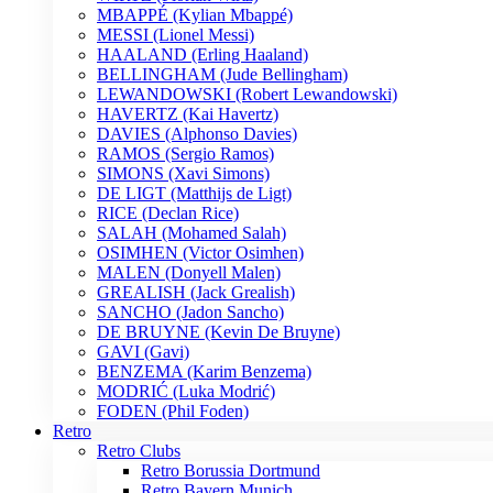
MBAPPÉ (Kylian Mbappé)
MESSI (Lionel Messi)
HAALAND (Erling Haaland)
BELLINGHAM (Jude Bellingham)
LEWANDOWSKI (Robert Lewandowski)
HAVERTZ (Kai Havertz)
DAVIES (Alphonso Davies)
RAMOS (Sergio Ramos)
SIMONS (Xavi Simons)
DE LIGT (Matthijs de Ligt)
RICE (Declan Rice)
SALAH (Mohamed Salah)
OSIMHEN (Victor Osimhen)
MALEN (Donyell Malen)
GREALISH (Jack Grealish)
SANCHO (Jadon Sancho)
DE BRUYNE (Kevin De Bruyne)
GAVI (Gavi)
BENZEMA (Karim Benzema)
MODRIĆ (Luka Modrić)
FODEN (Phil Foden)
Retro
Retro Clubs
Retro Borussia Dortmund
Retro Bayern Munich