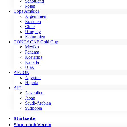
Schottland
Polen
Copa América
Argentinien
Brasilien
Chile
Uruguay
Kolumbien
CONCACAF Gold Cup
Mexiko
Panama
Kostarika
Kanada
USA
AFCON
Ägypten
Nigeria
AFC
Australien
Japan
Saudi-Arabien
Südkorea
Startseite
Shop nach Verein