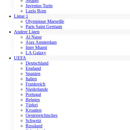
Neapel
Juventus Turin
Lazio Rom
Ligue 1
Olympique Marseille
Paris Saint Germain
Andere Ligen
Al Nassr
Ajax Amsterdam
Inter Miami
LA Galaxy
UEFA
Deutschland
England
Spanien
Italien
Frankreich
Niederlande
Portugal
Belgien
Türkei
Kroatien
Oesterreichisches
Schweiz
Russland