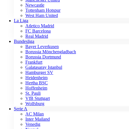
Newcastle
Tottenham Hotspur
West Ham United
La Liga
Atletico Madrid
FC Barcelona
Real Madrid
Bundesliga
Bayer Leverkusen
Borussia Mönchengladbach
Borussia Dortmund
Frankfurt
Galatasaray Istanbul
Hamburger SV
Heidenheim
Hertha BSC
Hoffenheim
St. Pauli
VfB Stuttgart
Wolfsburg
Serie A
AC Milan
Inter Mailand
Venedig