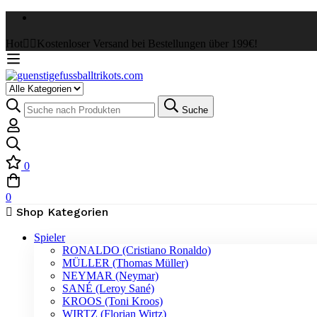
Hot
✌🏼Kostenloser Versand bei Bestellungen über 199€!
Select
a
Suche
Suche
Category
nach:
0
0
Shop Kategorien
Spieler
RONALDO (Cristiano Ronaldo)
MÜLLER (Thomas Müller)
NEYMAR (Neymar)
SANÉ (Leroy Sané)
KROOS (Toni Kroos)
WIRTZ (Florian Wirtz)