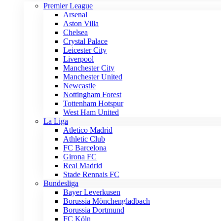
Premier League
Arsenal
Aston Villa
Chelsea
Crystal Palace
Leicester City
Liverpool
Manchester City
Manchester United
Newcastle
Nottingham Forest
Tottenham Hotspur
West Ham United
La Liga
Atletico Madrid
Athletic Club
FC Barcelona
Girona FC
Real Madrid
Stade Rennais FC
Bundesliga
Bayer Leverkusen
Borussia Mönchengladbach
Borussia Dortmund
FC Köln