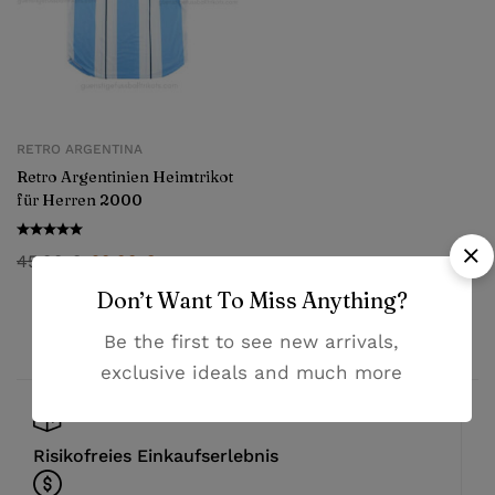
RETRO ARGENTINA
Retro Argentinien Heimtrikot
für Herren 2000
45,99
€
29,99
€
Don’t Want To Miss Anything?
Be the first to see new arrivals,
exclusive ideals and much more
Risikofreies Einkaufserlebnis