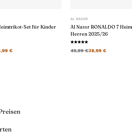
AL NASSR
eimtrikot-Set für Kinder
Al Nassr RONALDO 7 Heimt
Herren 2025/26
cher Preis war: 45,99 €
Aktueller Preis ist: 28,99 €.
Ursprünglicher Preis war: 45,99 €
Aktueller Preis ist: 38,99 €.
8,99
€
45,99
€
38,99
€
Preisen
rten