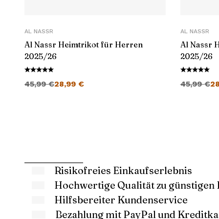
AL NASSR
AL NASSR
Al Nassr Heimtrikot für Herren
Al Nassr H
2025/26
2025/26
Ursprünglicher Preis war: 45,99 €
Aktueller Preis ist: 28,99 €.
Ursprüngli
45,99
€
28,99
€
45,99
€
2
Risikofreies Einkaufserlebnis
Hochwertige Qualität zu günstigen 
Hilfsbereiter Kundenservice
Bezahlung mit PayPal und Kreditka