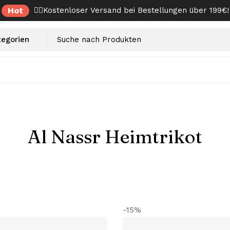
Hot
✌🏼Kostenloser Versand bei Bestellungen über 199€!
Al Nassr Heimtrikot
-15%