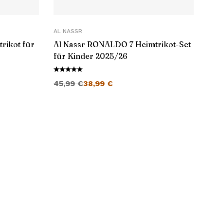
AL NASSR
rikot für
Al Nassr RONALDO 7 Heimtrikot-Set
für Kinder 2025/26
Ursprünglicher Preis war: 45,99 €
Aktueller Preis ist: 38,99 €.
45,99
€
38,99
€