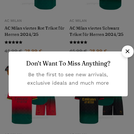
AC MILAN
AC MILAN
AC Milan viertes Rot Trikot für
AC Milan viertes Schwarz
Herren 2024/25
Trikot für Herren 2024/25
45,99
€
28,99
€
45,99
€
28,99
€
Don’t Want To Miss Anything?
-41%
-41%
Be the first to see new arrivals,
exclusive ideals and much more