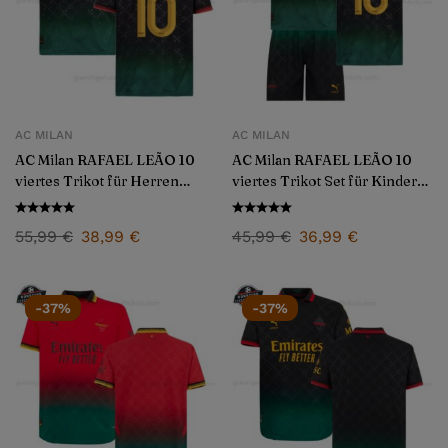
AC MILAN
AC MILAN
AC Milan RAFAEL LEÃO 10
AC Milan RAFAEL LEÃO 10
viertes Trikot für Herren
viertes Trikot Set für Kinder
2024/25
2024/25
55,99
€
38,99
€
45,99
€
36,99
€
-37%
-37%