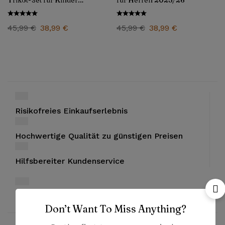
Trikot-Set für Kinder
für Herren 2025/26
2025/26
45,99
€
38,99
€
45,99
€
38,99
€
Risikofreies Einkaufserlebnis
Hochwertige Qualität zu günstigen Preisen
Hilfsbereiter Kundenservice
Bezahlung mit PayPal und Kreditkarten
Don’t Want To Miss Anything?