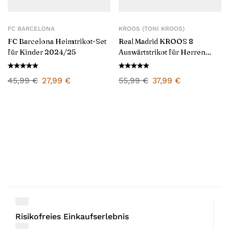
FC BARCELONA
KROOS (TONI KROOS)
FC Barcelona Heimtrikot-Set
Real Madrid KROOS 8
für Kinder 2024/25
Auswärtstrikot für Herren
2024/25
45,99
€
27,99
€
55,99
€
37,99
€
Risikofreies Einkaufserlebnis