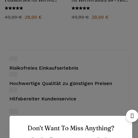
Fußballtrikot für Herren
für Herren 2025/26 – Fan
2025/26 – Fan Version
Version
45,99
€
28,99
€
45,99
€
28,99
€
Risikofreies Einkaufserlebnis
Hochwertige Qualität zu günstigen Preisen
Hilfsbereiter Kundenservice
Bezahlung mit PayPal und Kreditkarten
Don’t Want To Miss Anything?