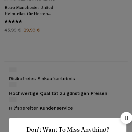
RETRO MANCHESTER UNITED
Retro Manchester United
Heimtrikot für Herren
2016/17
45,99
€
29,99
€
Risikofreies Einkaufserlebnis
Hochwertige Qualität zu günstigen Preisen
Hilfsbereiter Kundenservice
Don’t Want To Miss Anything?
Bezahlung mit PayPal und Kreditkarten