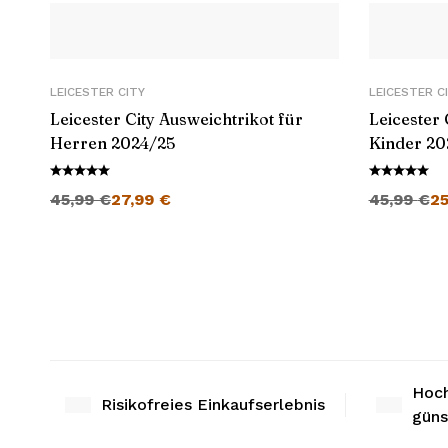
LEICESTER CITY
LEICESTER C
Leicester City Ausweichtrikot für
Leicester 
Herren 2024/25
Kinder 20
45,99
€
27,99
€
45,99
€
2
Hoch
Risikofreies Einkaufserlebnis
güns