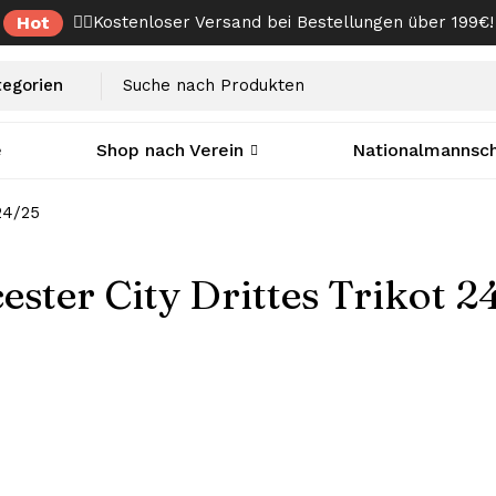
Hot
✌🏼Kostenloser Versand bei Bestellungen über 199€!
e
Shop nach Verein
Nationalmannsch
 24/25
cester City Drittes Trikot 2