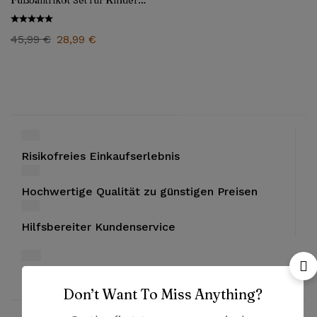
Fußballtrikot Set für Kinder
2025/26
45,99
€
28,99
€
Risikofreies Einkaufserlebnis
Hochwertige Qualität zu günstigen Preisen
Hilfsbereiter Kundenservice
Bezahlung mit PayPal und Kreditkarten
Don’t Want To Miss Anything?