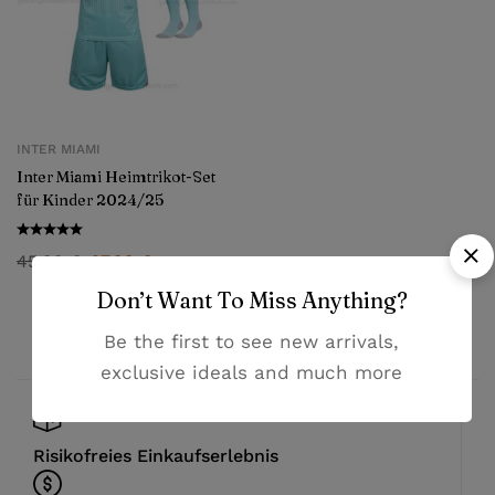
INTER MIAMI
Inter Miami Heimtrikot-Set
für Kinder 2024/25
45,99
€
27,99
€
Don’t Want To Miss Anything?
Be the first to see new arrivals,
exclusive ideals and much more
Risikofreies Einkaufserlebnis